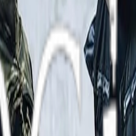
mente
Community Galerie
Downloads
.07.03
│
GENRE:
DARK ELECTRO, AGGROTECH
│
ORIGIN:
ME