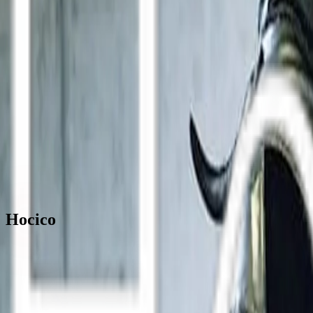
Solo-Karriere seit 2015 · 8 Alben
Tour
Tour-Archiv
Diskografie
Community
Konzertberichte
Aftershow Stories
Community Mo
Offizielle Fan-Plattform
// FESTIVAL_LINEUP
Zurück zum Festival
LIVE AUF
Till Fest 2026
Hocico
EVENT_ID:
FES-
2026
-
026
│
ARTIST_ID:
ART-
ICO
│
DATE:
2026
Startseite
Till Lindemann