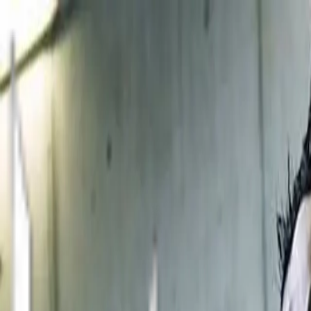
Menü
LIFAD
.
WORLD
Schließen
Navigation
01
Home
02
News
03
Über Uns
04
Kontakt
Bands