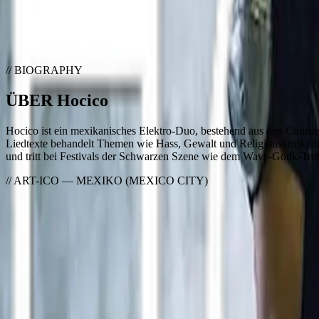
Tour
Till Fest 2026
Hocico
// BIOGRAPHY
ÜBER
Hocico
Hocico ist ein mexikanisches Elektro-Duo, bestehend aus den Cous
Liedtexte behandelt Themen wie Hass, Gewalt und Religionskritik; de
und tritt bei Festivals der Schwarzen Szene wie dem Wave-Gotik-Tre
// ART-
ICO
—
MEXIKO (MEXICO CITY)
// BACK_TO_EVENT
ERLEBE
Hocico
LIVE
Sieh dir Hocico live auf dem Till Fest 2026 an. Alle Festival-Infos, Li
Zum Festival
:
Till Fest 2026
Projekt