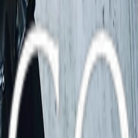
XIKO (MEXICO CITY)
│
STATUS:
ABGESCHLOSSEN