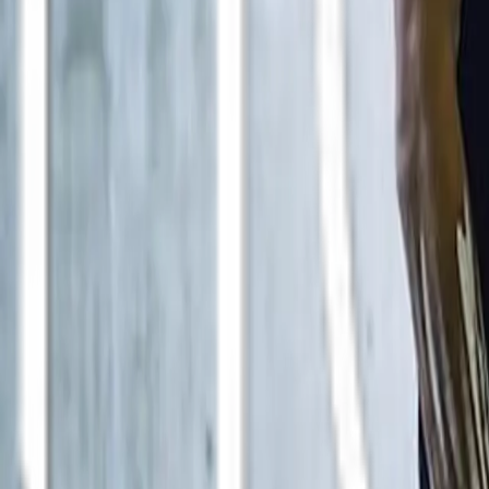
Changelog & Roadmap
Team gesucht
Presse
Rechtliches
Impressum
Datenschutz
Nutzungsbedingungen
KI-Kennzeichnung
Cookie-Einstellungen
Social Media
Wichtiger Hinweis / Disclaimer
LIFAD.world ist ein reines FAN-Projekt.
Diese Website steht in
keinerlei Verbindung
zu Rammstein, Till Lind
offizielle Anfragen direkt an die offiziellen Kanäle der Band.