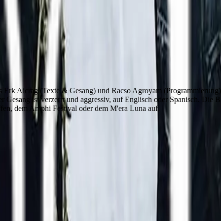
ins Erk Aicrag (Texte & Gesang) und Racso Agroyam (Programmierung)
r Gesang ist verzerrt und aggressiv, auf Englisch oder Spanisch. Die
ffen, dem Amphi Festival oder dem M'era Luna auf.
ne-up und Details findest du hier.