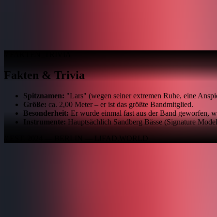
Oliver Riedel – Das Fundament von Ramm
Oliver "Ollie" Riedel ist weit mehr als nur der Bassist der internati
physische und musikalische Rückgrat von Rammstein. Während die Sho
// FAKTEN_TRIVIA
Fakten & Trivia
Spitznamen:
"Lars" (wegen seiner extremen Ruhe, eine Anspie
Größe:
ca. 2,00 Meter – er ist das größte Bandmitglied.
Besonderheit:
Er wurde einmal fast aus der Band geworfen, wei
Instrumente:
Hauptsächlich Sandberg Bässe (Signature Model
// EST. 2024 — BERLIN — LIFAD.WORLD
Projekt
Changelog & Roadmap
Team gesucht
Presse
Rechtliches