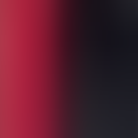
 für Tickets, Logen oder VIP-Pakete. Bitte wenden Sie sich für