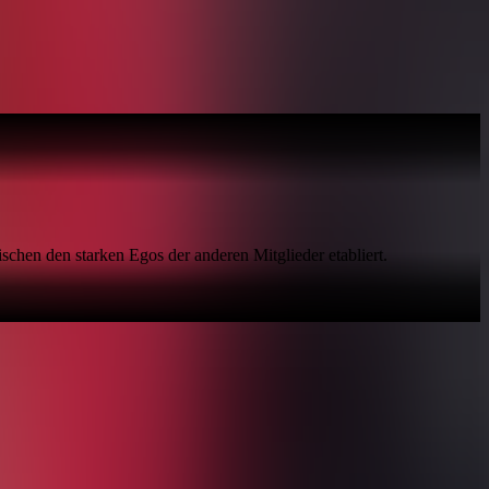
 seiner imposanten Körpergröße von zwei Metern bildet er das
und unerschütterlich.
schen den starken Egos der anderen Mitglieder etabliert.