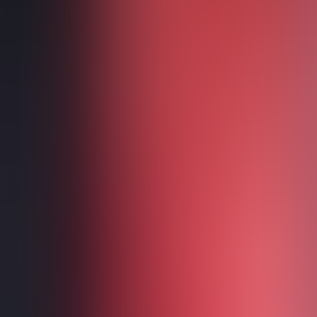
Solo-Karriere seit 2015 · 8 Alben
Tour
Tour-Archiv
Diskografie
Community
Konzertberichte
Aftershow Stories
Community Mo
Offizielle Fan-Plattform
Bass
Oliver Riedel
Bass • Rammstein
11. APRIL 1971
Schwerin, DDR
deutschland