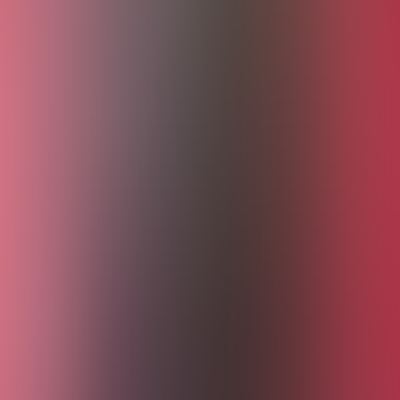
emann oder deren Management. Wir sind keine offizielle Verkaufsstelle