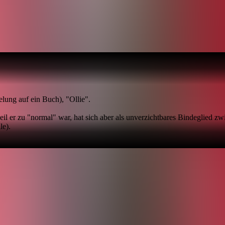
stein
onal erfolgreichsten deutschen Rockband. Mit seiner stoischen Ruhe und
w um ihn herum explodiert, bleibt er der Anker – rhythmisch präzise 
lung auf ein Buch), "Ollie".
l er zu "normal" war, hat sich aber als unverzichtbares Bindeglied zwi
le).