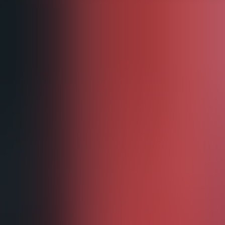
Menü
LIFAD
.
WORLD
Schließen
Navigation
01
Home
02
News
03
Über Uns
04
Kontakt
Bands