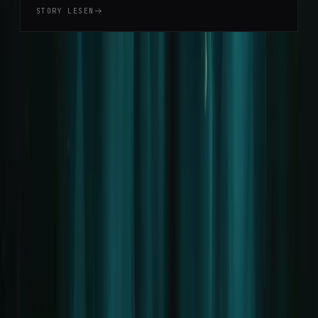
fragte, ob ich noch weitere Shows besuchen wolle
STORY LESEN
und ob ich Interesse hä...
Projekt
Changelog & Roadmap
Team gesucht
Presse
Rechtliches
Impressum
Datenschutz
Nutzungsbedingungen
KI-Kennzeichnung
Cookie-Einstellungen
Social Media