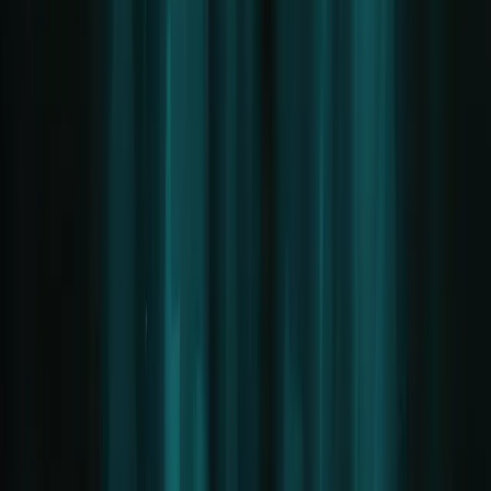
Wichtiger Hinweis / Disclaimer
LIFAD.world ist ein reines FAN-Projekt.
Diese Website steht in
keinerlei Verbindung
zu Rammstein, Till
Lindemann oder deren Management. Wir sind keine offizielle
Verkaufsstelle für Tickets, Logen oder VIP-Pakete. Bitte wenden
Sie sich für offizielle Anfragen direkt an die offiziellen Kanäle der
Band.
© 2026 LIFAD World. Alle Rechte vorbehalten.
Hosted by