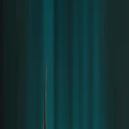
Ich erinnere mich an mehrere Situationen, in denen
jemand auf einer Party eingeschlafen ist oder sich
unwohl fühlte – und Till war stets der Erste, der es
bemerkte und sofort Hilfe leistete. Von ihm habe ich
Empathie gelernt. Die Fähigkeit, sich um andere zu
kümmern, um die Menschen und die Welt. Das
Wichtigste, was ich von ihm gelernt habe, ist: man
selbst zu sein – und keine Angst zu haben. Weder vor
Menschen, noch vor dem Leben.
Er hat einen großartigen Sinn für Humor,
überschreitet aber niemals persönliche Grenzen
oder die Grenzen des Anstands. Ich erinnere mich an
Gespräche über Literatur, Musik und Liebe. Er ist
jemand, mit dem man über alles sprechen kann – und
er hört zu, gibt Rat, beruhigt. Er ist jemand, der