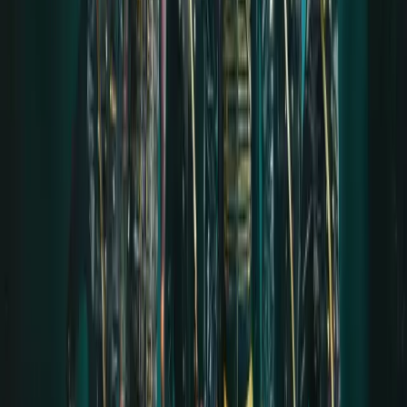
sein. Auch wenn die ganze Welt gegen dich ist – hör
immer auf dich und dein Herz.“
Während ich das schreibe, stehen mir wieder die
Tränen in den Augen. So wie damals – in genau diesen
Momenten.
Ich habe mich verändert. Ja, wirklich verändert.
Mein Herz brannte.
Ich wurde neu geboren.
Dank dieser Menschen bin ich heute frei.
Und ich werde Alena und Till niemals verzeihen, dass
sie mir beigebracht haben, das Leben so sehr zu
lieben. ;))