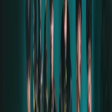
die ich damals kennengelernt habe – wir sind bis
heute befreundet. Auf der Afterparty habe ich mit
vielen gesprochen, auch mit den Musikern der Band.
Einige waren sogar mit ihren Kindern dort. Alle waren
offen, herzlich, strahlend – es war schwer, sich eine
sicherere und angenehmere Umgebung
vorzustellen.
Unsere letzten Begegnungen mit Till, Alena und den
Freunden wurden für mich persönlich zu einer Art
Offenbarung. Wir sprachen über Ängste, über
unsere inneren „Gefängnisse“, die uns nicht
loslassen. Ich erzählte von meinem eigenen Fall – von
der Gewalt, von der späteren Berichterstattung in
der Presse und davon, dass mich meine beste
Freundin in dieser Zeit im Stich gelassen hatte. Genau