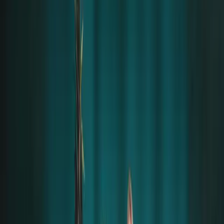
niemals verurteilt, sondern im Gegenteil einen Teil
seiner Kraft mit dir teilt. Weil er es kann.
Ich würde sogar sagen, dass Till oft mehr für andere
tut als für sich selbst.
Er hat eine besondere Tradition – er lässt immer
jeden in der Runde ein Lied auswählen und abspielen.
Manchmal fragt er: „Welcher Song rührt dich zu
Tränen?“ – Er interessiert sich wirklich für Menschen,
für ihre Seelen. Er ist jemand, der niemals gleichgültig
bleibt.
Diese Begegnung hat mein Leben in ein „Davor“ und
ein „Danach“ geteilt. Und mein Leben ist seitdem nicht
mehr dasselbe.