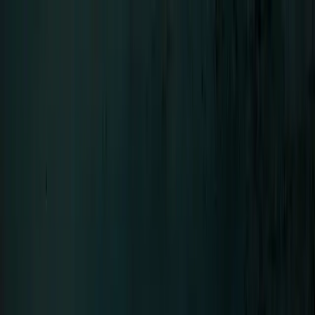
Menü
LIFAD
.
WORLD
Schließen
Navigation
01
Home
02
News
03
Über Uns
04
Kontakt
SEHNSUCHT
Bands