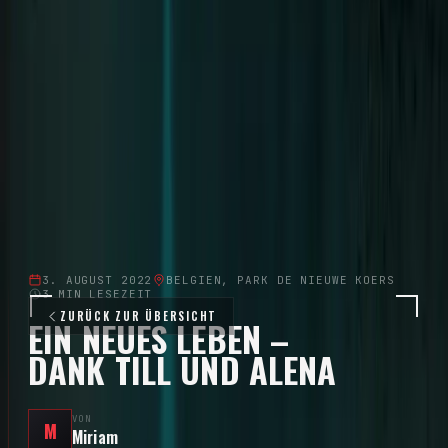
Solo-Karriere seit 2015 · 8 Alben
Tour
Tour-Archiv
Diskografie
Community
Konzertberichte
Aftershow Stories
Community
Momente
Community Galerie
Downloads
Offizielle Fan-Plattform
3. AUGUST 2022
BELGIEN, PARK DE NIEUWE KOERS
3
MIN LESEZEIT
ZURÜCK ZUR ÜBERSICHT
EIN NEUES LEBEN –
DANK TILL UND ALENA
VON
M
Miriam