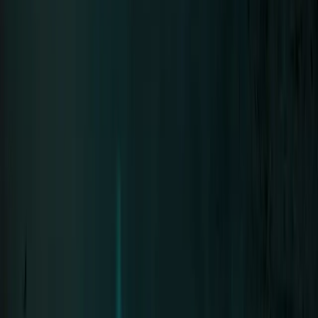
Neue Deutsche Härte seit 1994 · 8 Alben
Tour
Tour-Archiv
Die Bühne
Diskografie