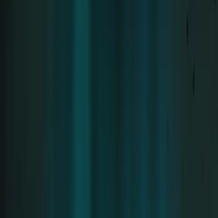
Missbrauch geworden und litt unter einer
Depression. Auf genau dieser Party erzählte
ich Alena von meinen Erlebnissen. Sie sprach
mit mir, hörte mir aufmerksam zu und
vermittelte mir auf eine sehr einfühlsame und
positive Art, wie man mit bestimmten
Situationen im Leben umgehen kann. Sie war
unglaublich fürsorglich, empathisch und
offen.
Till ist ein sehr sensibler, vielseitiger und kreativer
Mensch – einer der fürsorglichsten Männer, die ich je
getroffen habe. Er ist die Art von Mensch, mit dem
man durch Feuer und Wasser gehen kann, ohne
Angst haben zu müssen.