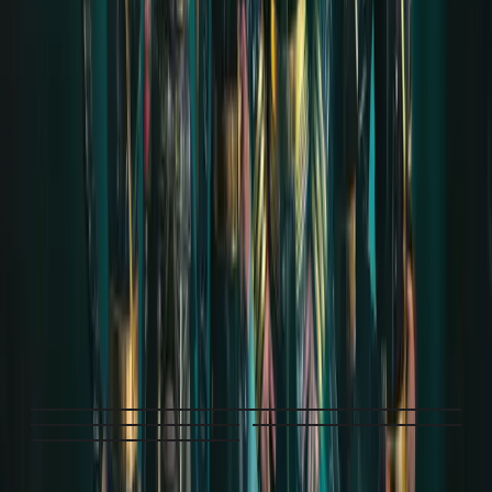
URHEBERRECHT
Diese Aftershow Story ist urheberrechtlich geschützt
und darf nicht ohne das ausdrückliche Einverständnis
von LIFAD WORLD und Miriam (Originalverfasser)
anderweitig verarbeitet, vervielfältigt oder
veröffentlicht werden.
AFTERSHOW GALERIE
4
MEDIEN
·
KLICKE AUF EIN BILD ODER VIDEO, UM
ES IN VOLLER GRÖSSE ANZUSEHEN