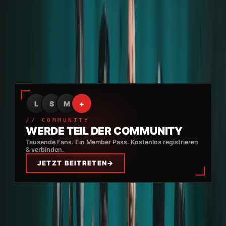
Im August 2022 reiste ich mit einer Freundin nach
Belgien zu den letzten beiden Konzerten. Wir standen
in der Row Zero und wurden anschließend von Alena
zur Aftershow-Party eingeladen.
Anzeige
L
S
M
+
// COMMUNITY
WERDE TEIL DER COMMUNITY
Tausende Fans. Ein Member Pass. Kostenlos registrieren
& verbinden.
JETZT BEITRETEN
→
Die Eindrücke vom Konzert und der Party waren
überwältigend – eine sehr freundliche Atmosphäre
voller Freude, Freiheit und Rock’n’Roll! Die Menschen,