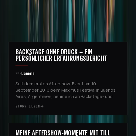
WEITERE STORIES
BACKSTAGE OHNE DRUCK – EIN
4
PERSÖNLICHER ERFAHRUNGSBERICHT
Daniela
VON
Seit dem ersten Aftershow-Event am 10.
September 2016 beim Maximus Festival in Buenos
Aires, Argentinien, nehme ich an Backstage- und
Aftershow-Momenten teil. Bei diesem ersten Mal
STORY LESEN
wurde ich vom Manager der Band einge...
EUROPEAN STADIUM TOUR
MEINE AFTERSHOW-MOMENTE MIT TILL
5