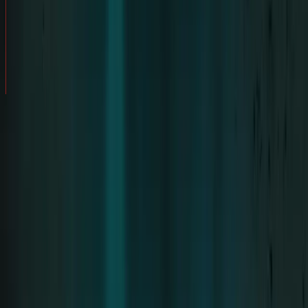
AFTERSHOW
EIN NEUES LEBEN – DANK TILL UND
/
STORIES
ALENA
STORY TEILEN
Ich habe Alena im Jahr 2022 über eine
gemeinsame Freundin kennengelernt. Zu
dieser Zeit befand ich mich in einer
schwierigen Lebensphase. Ich war Opfer von