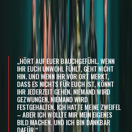
Musikvideodreh und einem weiteren Konzert erleben
– immer mit dem Gefühl, willkommen zu sein und dass
auf ihr Wohlergehen geachtet wurde.
Zum Schluss richtet sie sich an andere junge Frauen,
die vielleicht eine Einladung bekommen:
„HÖRT AUF EUER BAUCHGEFÜHL. WENN
IHR EUCH UNWOHL FÜHLT, GEHT NICHT
HIN. UND WENN IHR VOR ORT MERKT,
DASS ES NICHTS FÜR EUCH IST, KÖNNT
IHR JEDERZEIT GEHEN. NIEMAND WIRD
GEZWUNGEN, NIEMAND WIRD
FESTGEHALTEN. ICH HATTE MEINE ZWEIFEL
– ABER ICH WOLLTE MIR MEIN EIGENES
BILD MACHEN. UND ICH BIN DANKBAR
DAFÜR.“