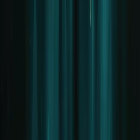
Projekt
Changelog & Roadmap
Team gesucht
Presse
Rechtliches
Impressum
Datenschutz
Nutzungsbedingungen
KI-Kennzeichnung
Cookie-Einstellungen
Social Media
Wichtiger Hinweis / Disclaimer