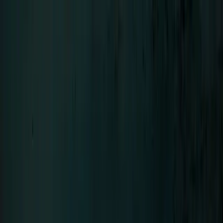
Menü
LIFAD
.
WORLD
Schließen
Navigation
01
Home
02
News
03
Über Uns
04
Kontakt
SEHNSUCHT
Bands