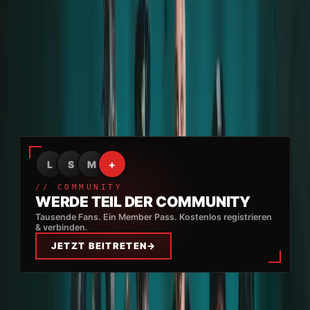
unterwegs war – was vollkommen akzeptiert und
respektiert wurde. Es gab keine Erklärungspflicht. Sie
trank eine Cola, öffnete die Flasche selbst – genau
wie alle anderen ihre Getränke. Es herrschte kein
Zwang, keine Kontrolle.
Anzeige
L
S
M
+
// COMMUNITY
WERDE TEIL DER COMMUNITY
Tausende Fans. Ein Member Pass. Kostenlos registrieren
& verbinden.
JETZT BEITRETEN
→
Wichtig:
Entgegen einiger Berichte mussten
keine