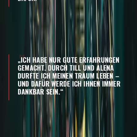
René macht deutlich, dass sie niemandes
Erfahrungen absprechen will – aber sie möchte eine
andere Perspektive zeigen. Ihre persönliche Bilanz:
„ICH HABE NUR GUTE ERFAHRUNGEN
GEMACHT. DURCH TILL UND ALENA
DURFTE ICH MEINEN TRAUM LEBEN –
UND DAFÜR WERDE ICH IHNEN IMMER
DANKBAR SEIN.“
URHEBERRECHT
Diese Aftershow Story ist urheberrechtlich geschützt
und darf nicht ohne das ausdrückliche Einverständnis