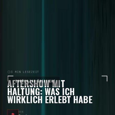
Solo-Karriere seit 2015 · 8 Alben
Tour
Tour-Archiv
Diskografie
Community
Konzertberichte
Aftershow Stories
Community
Momente
Community Galerie
Downloads
Offizielle Fan-Plattform
3
MIN LESEZEIT
AFTERSHOW MIT
ZURÜCK ZUR ÜBERSICHT
HALTUNG: WAS ICH
WIRKLICH ERLEBT HABE
VON