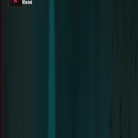
R
René