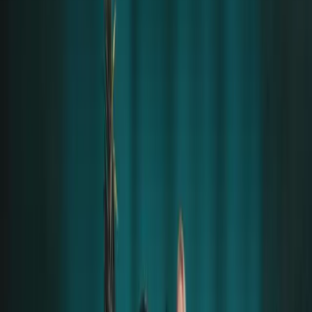
ein. Er blieb während der gesamten Zeit in der
Gruppe, war
niemals mit einer einzelnen Frau allein
in einem Nebenraum oder ähnlichem.
Eine besondere Erinnerung schildert René: Eine
Bekannte von ihr hatte vor dem Konzert Drogen
konsumiert – eine Mischung aus Amphetamin und
Kokain. Auf dem Weg zum Hotel ging es ihr
zunehmend schlechter. Als sie auf der Party Alkohol
trank, verschlechterte sich ihr Zustand weiter. Till
bemerkte das, reagierte sofort, bat sie, Wasser zu
trinken, und fragte, ob er ein Uber für sie rufen solle.
Als es ihr weiterhin nicht besser ging, organisierte er
selbst das Uber – die junge Frau wurde sicher nach
Hause gebracht.
René selbst trank keinen Alkohol, da sie mit dem Auto