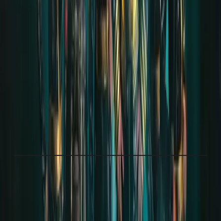
von LIFAD WORLD und René (Originalverfasser)
anderweitig verarbeitet, vervielfältigt oder
veröffentlicht werden.
AFTERSHOW GALERIE
1
MEDIUM
·
KLICKE AUF EIN BILD ODER VIDEO, UM
ES IN VOLLER GRÖSSE ANZUSEHEN