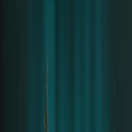
etwas angespannt – niemand wusste genau, wie man
sich verhalten sollte. Till selbst wirkte zurückhaltend.
René hatte drei Freundinnen sowie eine weitere
Bekannte vom Konzert mitgebracht. Um die Situation
aufzulockern, schlug sie Karaoke vor – was schnell
die Atmosphäre veränderte. Es wurde Musik gehört,
getanzt und ein Spiel gespielt, bei dem ein Handy im
Kreis gereicht wurde. Die Stimmung war laut René
locker und angenehm.
Till sei dabei stets respektvoll geblieben.
Er habe
sich nie einer Frau aufdrängt – im Gegenteil: Es seien
eher die Frauen gewesen, die auf ihn zugingen.
Manche machten ihm auch Angebote, die über das
Tanzen hinausgingen. Doch Till ging auf nichts davon