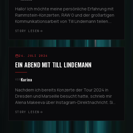
Hallo! Ich möchte meine persönliche Erfahrung mit
Rammstein-Konzerten, RAW 0 und der großartigen
Kommunikationsarbeit von Till Lindemann teilen.
Eine Freundin gab mir den Kontakt zu Alena
STORY LESEN
Makeeva, und durch sie bekam ...
REGGIO EMILIA, ITALIEN
2
24. JULI 2024
EIN ABEND MIT TILL LINDEMANN
Karina
VON
Nachdem ich bereits Konzerte der Tour 2024 in
Dresden und Marseille besucht hatte, schrieb mir
Alena Makeeva über Instagram-Direktnachricht. Sie
fragte, ob ich noch weitere Shows besuchen wolle
STORY LESEN
und ob ich Interesse hä...