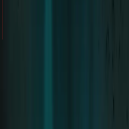
AFTERSHOW
AFTERSHOW MIT HALTUNG: WAS ICH WIRKLICH
/
STORIES
ERLEBT HABE
STORY TEILEN
René ist 20 Jahre alt und berichtet von ihrer
persönlichen Erfahrung auf einer Aftershow-
Party von Rammstein im Jahr 2024 – ein
Erlebnis, das sie tief beeindruckt hat.