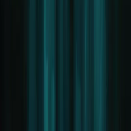
LIFAD.world ist ein reines FAN-Projekt.
Diese Website steht in
keinerlei Verbindung
zu Rammstein, Till
Lindemann oder deren Management. Wir sind keine offizielle
Verkaufsstelle für Tickets, Logen oder VIP-Pakete. Bitte wenden
Sie sich für offizielle Anfragen direkt an die offiziellen Kanäle der
Band.
© 2026 LIFAD World. Alle Rechte vorbehalten.
Hosted by