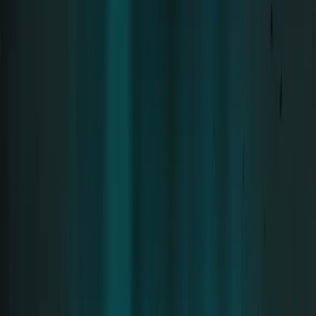
Alles begann mit einer Instagram-Nachricht an Alena
Makeeva. Darin fragte René offen, ob sie die
Möglichkeit hätte, zu einem Rammstein-Konzert zu
kommen, auf die Gästeliste gesetzt zu werden – und
ob es eine Aftershow-Party gäbe. Die Einladung
folgte, und so wurde sie Teil einer besonderen
Begegnung, die
nach dem öffentlichen Skandal
stattfand.
Die Party selbst fand in einem Hotelzimmer statt –
wohl aus Gründen der Diskretion. Die berühmten
Ledercouches, von denen oft gesprochen wird,
gehörten zur regulären Hoteleinrichtung. Als Till
Lindemann hinzukam, stellte er sich den Gästen vor
und gab jedem die Hand. Die Stimmung war zunächst