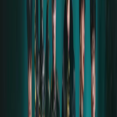
Handys abgegeben
werden. Die Gäste konnten ihre
Smartphones behalten, nutzen und sogar Musik über
Bluetooth abspielen. Auch Fotos waren kein Problem
– René selbst machte ein Foto vom Hotelzimmer.
Ihre Erfahrung mit Alena Makeeva beschreibt sie als
durchweg positiv
. Alena sei eine herzliche,
fürsorgliche Frau, mit der René seit über einem Jahr in
Kontakt steht. „Sie erfüllt mir immer wieder meine
Träume“, sagt sie. Schon seit sie 16 ist, habe sie
davon geträumt, so etwas zu erleben.
Auch über Till Lindemann äußert sich René durchweg
positiv:
Ein zurückhaltender, respektvoller und
herzlicher Mensch, ganz anders als seine
Bühnenfigur.
Sie durfte ihn auch bei einem