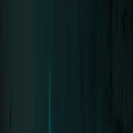
Neue Deutsche Härte seit 1994 · 8 Alben
Tour
Tour-Archiv
Die Bühne
Diskografie