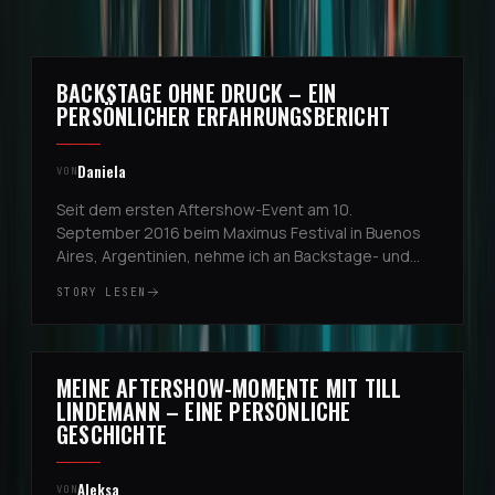
WEITERE STORIES
BACKSTAGE OHNE DRUCK – EIN
4
PERSÖNLICHER ERFAHRUNGSBERICHT
Daniela
VON
Seit dem ersten Aftershow-Event am 10.
September 2016 beim Maximus Festival in Buenos
Aires, Argentinien, nehme ich an Backstage- und
Aftershow-Momenten teil. Bei diesem ersten Mal
STORY LESEN
wurde ich vom Manager der Band einge...
EUROPEAN STADIUM TOUR
MEINE AFTERSHOW-MOMENTE MIT TILL
5
LINDEMANN – EINE PERSÖNLICHE
GESCHICHTE
Aleksa
VON